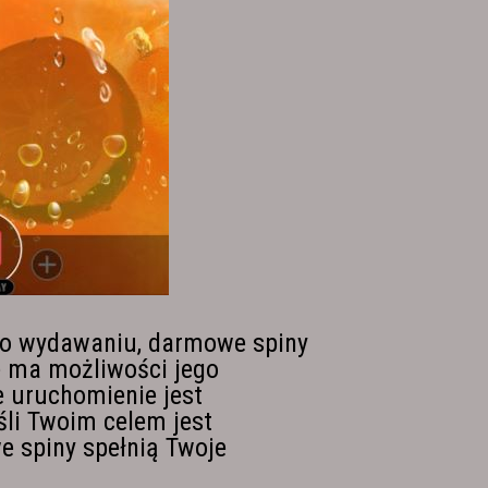
wko wydawaniu, darmowe spiny
e ma możliwości jego
e uruchomienie jest
li Twoim celem jest
e spiny spełnią Twoje