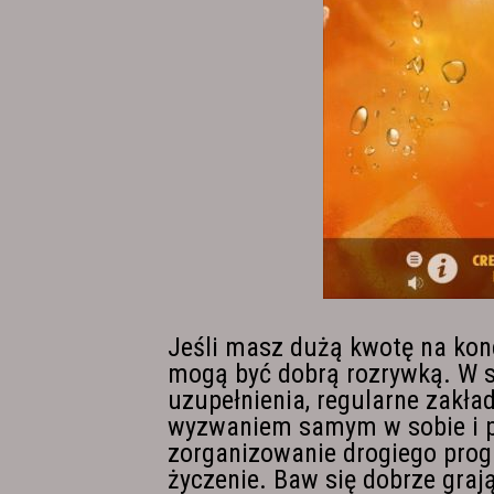
Jeśli masz dużą kwotę na kon
mogą być dobrą rozrywką. W sy
uzupełnienia, regularne zakł
wyzwaniem samym w sobie i p
zorganizowanie drogiego prog
życzenie. Baw się dobrze graj