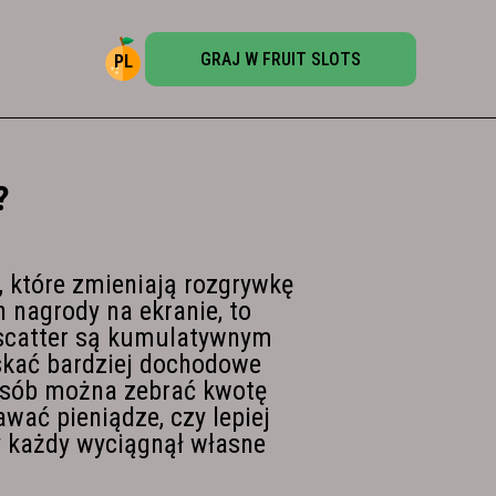
GRAJ W FRUIT SLOTS
PL
?
, które zmieniają rozgrywkę
 nagrody na ekranie, to
scatter są kumulatywnym
skać bardziej dochodowe
osób można zebrać kwotę
awać pieniądze, czy lepiej
y każdy wyciągnął własne